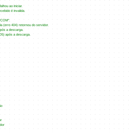
lhou ao iniciar.
cebido é invalida.
 "COM".
 (erro 404) retornou do servidor.
após a descarga.
D5) após a descarga.
ão
or
dor