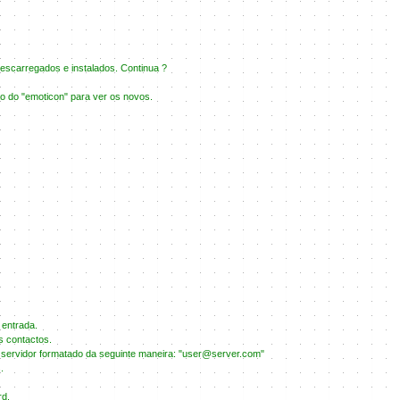
escarregados e instalados. Continua ?
ão do "emoticon" para ver os novos.
 entrada.
s contactos.
 servidor formatado da seguinte maneira: "user@server.com"
.
rd.