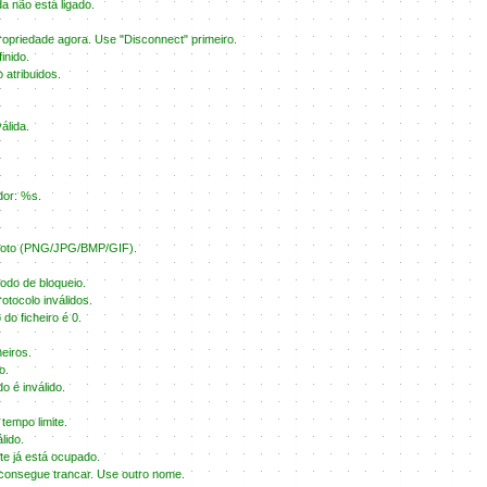
a não está ligado.
opriedade agora. Use "Disconnect" primeiro.
inido.
 atribuidos.
álida.
.
ador: %s.
e foto (PNG/JPG/BMP/GIF).
odo de bloqueio.
tocolo inválidos.
do ficheiro é 0.
heiros.
o.
o é inválido.
 tempo limite.
lido.
te já está ocupado.
consegue trancar. Use outro nome.