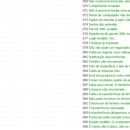
069
Não é possível executar, aind
070
Componente ocupado.
071
Não é possível mudar esta pr
072
Nome de computador não def
073
Dados de entrada (Login) não
074
Senha não atribuida.
075
Pacote XML inválido.
076
Sequência de pacote XML inv
077
Login inválido: %s.
078
Contacto já existente.
079
SSL não pode ser negociado
080
Falha ao registar novo utiliz
081
Notificação desconhecida.
082
Ficheiro não encontrado.
083
Tem de especificar o tipo d
084
Falha ao importar foto.
085
Está em progresso outro mét
086
Foram recebidos dados de pro
087
Nada para enviar. O tamanho 
088
Contacto não encontrado.
089
Falha na transferência de fic
090
Não pode escrever no ficheir
091
Checksum do ficheiro recebid
092
Transferência cancelada.
093
A transferência ultrapassou o
094
Protocolo seleccionado é invá
095
Estado inválido. O componen
096
O nome não é único, não se 