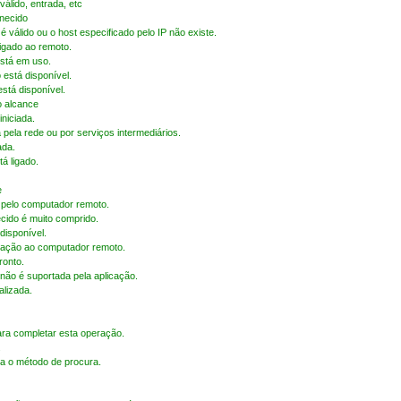
válido, entrada, etc
rnecido
 válido ou o host especificado pelo IP não existe.
ligado ao remoto.
está em uso.
está disponível.
está disponível.
o alcance
iniciada.
 pela rede ou por serviços intermediários.
ada.
á ligado.
e
a pelo computador remoto.
ido é muito comprido.
disponível.
gação ao computador remoto.
ronto.
 não é suportada pela aplicação.
alizada.
ara completar esta operação.
.
a o método de procura.