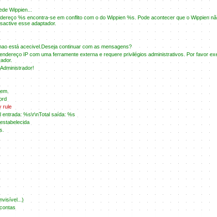
ede Wippien...
dereço %s encontra-se em conflito com o do Wippien %s. Pode acontecer que o Wippien nã
esactive esse adaptador.
nao está acecivel.Deseja continuar com as mensagens?
endereço IP com uma ferramente externa e requere privilégios administrativos. Por favor 
ador.
 Administrador!
gem.
ord
y rule
 entrada: %s\r\nTotal saída: %s
estabelecida
s.
visível...)
 contas