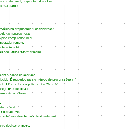
ração do canal, enquanto está activo.
e mais tarde.
nválido na propriedade "LocalAddress".
pelo computador local.
o pelo computador local.
omputador remoto.
ortado remoto.
izado. Utilize "Start" primeiro.
.
 com a senha do servidor.
atribuido. É requerido para o método de procura (Search).
uida. Ela é requerida pelo método "Search".
ereço IP especificado.
erência de ficheiro.
.
ador de rede.
or de cada vez.
sar este componente para desenvolvimento.
nte desligar primeiro.