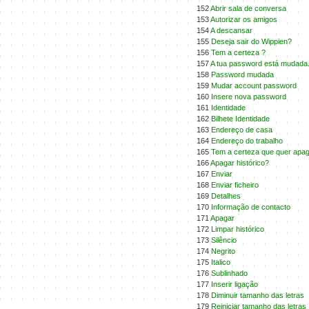
152
Abrir sala de conversa
153
Autorizar os amigos
154
A descansar
155
Deseja sair do Wippien?
156
Tem a certeza ?
157
A tua password está mudada
158
Password mudada
159
Mudar account password
160
Insere nova password
161
Identidade
162
Bilhete Identidade
163
Endereço de casa
164
Endereço do trabalho
165
Tem a certeza que quer apaga
166
Apagar histórico?
167
Enviar
168
Enviar ficheiro
169
Detalhes
170
Informação de contacto
171
Apagar
172
Limpar histórico
173
Silêncio
174
Negrito
175
Italico
176
Sublinhado
177
Inserir ligação
178
Diminuir tamanho das letras
179
Reiniciar tamanho das letras