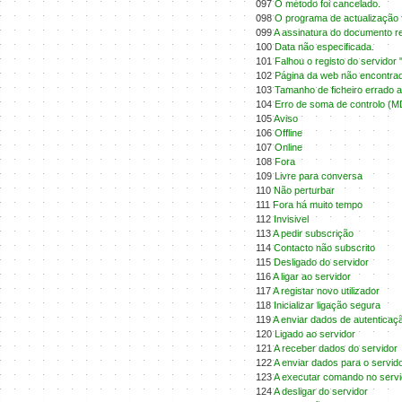
097
O método foi cancelado.
098
O programa de actualização fa
099
A assinatura do documento re
100
Data não especificada.
101
Falhou o registo do servidor
102
Página da web não encontrada
103
Tamanho de ficheiro errado 
104
Erro de soma de controlo (M
105
Aviso
106
Offline
107
Online
108
Fora
109
Livre para conversa
110
Não perturbar
111
Fora há muito tempo
112
Invisivel
113
A pedir subscrição
114
Contacto não subscrito
115
Desligado do servidor
116
A ligar ao servidor
117
A registar novo utilizador
118
Inicializar ligação segura
119
A enviar dados de autenticaç
120
Ligado ao servidor
121
A receber dados do servidor
122
A enviar dados para o servid
123
A executar comando no servi
124
A desligar do servidor