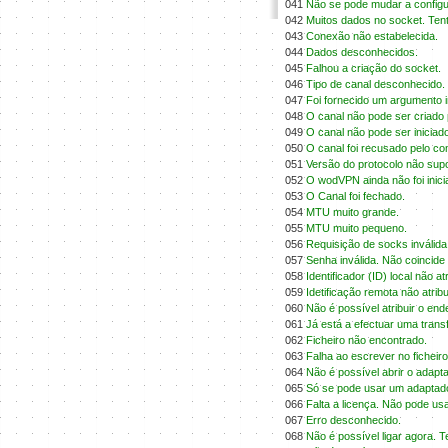
041
Não se pode mudar a configu
042
Muitos dados no socket. Tent
043
Conexão não estabelecida.
044
Dados desconhecidos.
045
Falhou a criação do socket.
046
Tipo de canal desconhecido.
047
Foi fornecido um argumento i
048
O canal não pode ser criado 
049
O canal não pode ser iniciad
050
O canal foi recusado pelo c
051
Versão do protocolo não sup
052
O wodVPN ainda não foi inicial
053
O Canal foi fechado.
054
MTU muito grande.
055
MTU muito pequeno.
056
Requisição de socks inválida
057
Senha inválida. Não coincide
058
Identificador (ID) local não 
059
Idetificação remota não atrib
060
Não é possível atribuir o end
061
Já está a efectuar uma transf
062
Ficheiro não encontrado.
063
Falha ao escrever no ficheiro
064
Não é possível abrir o adapt
065
Só se pode usar um adaptad
066
Falta a licença. Não pode u
067
Erro desconhecido.
068
Não é possível ligar agora. Te