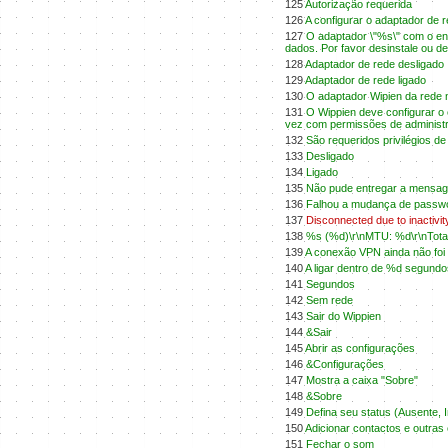
125
Autorização requerida
126
A configurar o adaptador de r
127
O adaptador \"%s\" com o en
dados. Por favor desinstale ou d
128
Adaptador de rede desligado
129
Adaptador de rede ligado
130
O adaptador Wipien da rede 
131
O Wippien deve configurar o 
vez com permissões de administr
132
São requeridos privilégios de
133
Desligado
134
Ligado
135
Não pude entregar a mensa
136
Falhou a mudança de passw
137
Disconnected due to inactivit
138
%s (%d)\r\nMTU: %d\r\nTotal
139
A conexão VPN ainda não foi 
140
A ligar dentro de %d segundo
141
Segundos
142
Sem rede
143
Sair do Wippien
144
&Sair
145
Abrir as configurações
146
&Configurações
147
Mostra a caixa "Sobre"
148
&Sobre
149
Defina seu status (Ausente, In
150
Adicionar contactos e outras
151
Fechar o som