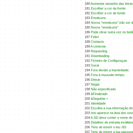
180
Aumentar tamanho das letras
181
Escolher a cor da frente
182
Escolher a cor de fundo
183
Emoticons
184
Novos "emoticons" irão ser d
185
Novos "emoticons"
186
Pode clicar outra vez no bot
187
Feito!
188
Contacto
189
A conectar
190
Requesting
191
Downloading
192
Ficheiro de Configuraçao
193
Geral
194
Fora devido a inactividade.
195
Fora à muuuuito tempo.
196
Deixar
197
Negar
198
Não especificado
199
&Finalizado
200
&Seguinte >
201
Identidade
202
Escolha a sua informação de
203
Isto aparece na lista dos seu
204
A JID deve conter o nome de
205
Detalhes de entrada inválidos
206
Tens de inserir o teu JID.
207
Tens de inserir a tua passwo