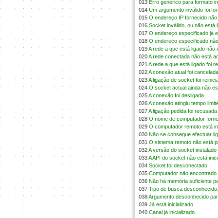
013
Erro genérico para formato in
014
Um argumento inválido foi fo
015
O endereço IP fornecido não é
016
Socket inválido, ou não está 
017
O endereço especificado já 
018
O endereço especificado não 
019
A rede a que está ligado não 
020
A rede conectada não está a
021
A rede a que está ligado foi re
022
A conexão atual foi cancelada
023
A ligação de socket foi reinici
024
O socket actual ainda não est
025
A conexão foi desligada.
026
A conexão atingiu tempo limit
027
A ligação pedida foi recusad
028
O nome de computador fornec
029
O computador remoto está in
030
Não se consegue efectuar li
031
O sistema remoto não está p
032
A versão do socket instalado
033
A API do socket não está inici
034
Socket foi desconectado.
035
Computador não encontrado.
036
Não há memória suficiente p
037
Tipo de busca desconhecido
038
Argumento desconhecido par
039
Já está inicializado.
040
Canal já inicializado.