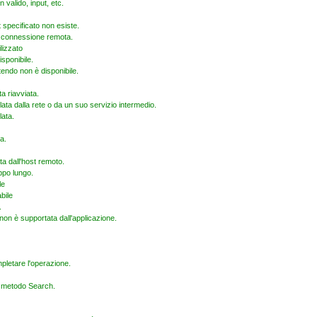
 valido, input, etc.
t specificato non esiste.
 connessione remota.
ilizzato
isponibile.
tendo non è disponibile.
a riavviata.
ata dalla rete o da un suo servizio intermedio.
lata.
a.
ta dall'host remoto.
ppo lungo.
le
bile
.
non è supportata dall'applicazione.
pletare l'operazione.
l metodo Search.