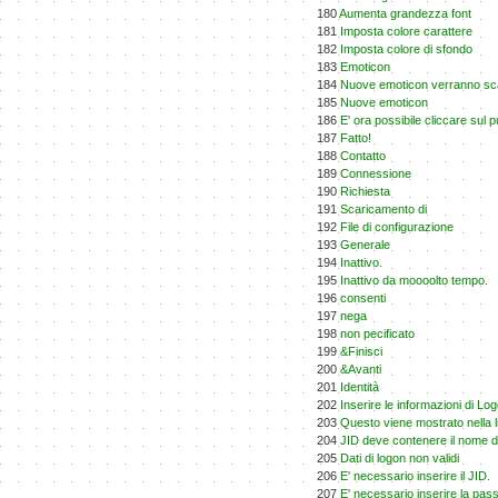
180
Aumenta grandezza font
181
Imposta colore carattere
182
Imposta colore di sfondo
183
Emoticon
184
Nuove emoticon verranno scar
185
Nuove emoticon
186
E' ora possibile cliccare sul 
187
Fatto!
188
Contatto
189
Connessione
190
Richiesta
191
Scaricamento di
192
File di configurazione
193
Generale
194
Inattivo.
195
Inattivo da moooolto tempo.
196
consenti
197
nega
198
non pecificato
199
&Finisci
200
&Avanti
201
Identità
202
Inserire le informazioni di Lo
203
Questo viene mostrato nella li
204
JID deve contenere il nome 
205
Dati di logon non validi
206
E' necessario inserire il JID.
207
E' necessario inserire la pas