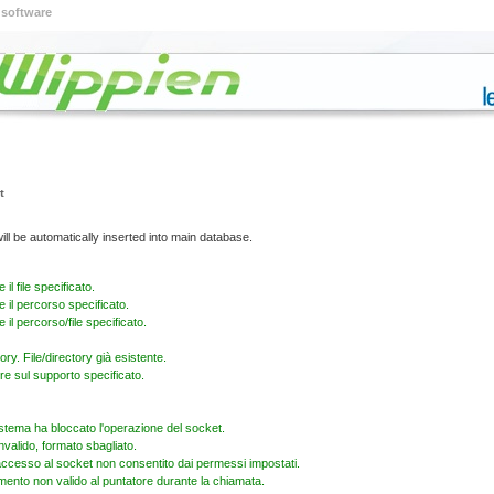
 software
t
It will be automatically inserted into main database.
il file specificato.
e il percorso specificato.
 il percorso/file specificato.
tory. File/directory già esistente.
re sul supporto specificato.
sistema ha bloccato l'operazione del socket.
nvalido, formato sbagliato.
i accesso al socket non consentito dai permessi impostati.
omento non valido al puntatore durante la chiamata.