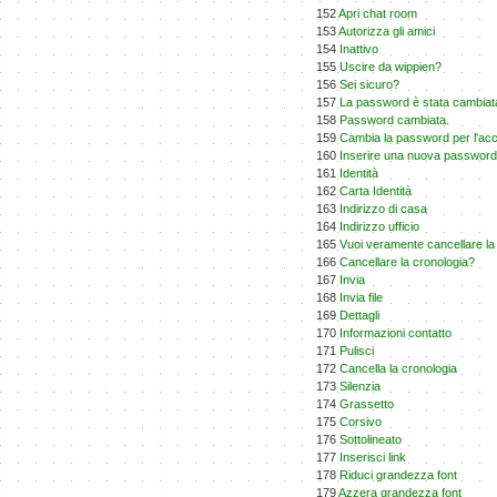
152
Apri chat room
153
Autorizza gli amici
154
Inattivo
155
Uscire da wippien?
156
Sei sicuro?
157
La password è stata cambiat
158
Password cambiata.
159
Cambia la password per l'ac
160
Inserire una nuova password
161
Identità
162
Carta Identità
163
Indirizzo di casa
164
Indirizzo ufficio
165
Vuoi veramente cancellare la
166
Cancellare la cronologia?
167
Invia
168
Invia file
169
Dettagli
170
Informazioni contatto
171
Pulisci
172
Cancella la cronologia
173
Silenzia
174
Grassetto
175
Corsivo
176
Sottolineato
177
Inserisci link
178
Riduci grandezza font
179
Azzera grandezza font