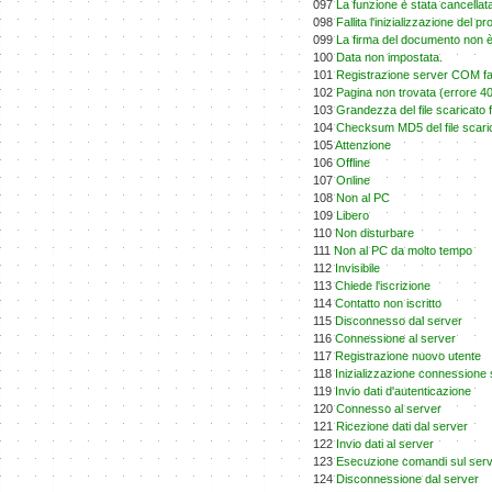
097
La funzione è stata cancellat
098
Fallita l'inizializzazione del
099
La firma del documento non è
100
Data non impostata.
101
Registrazione server COM fall
102
Pagina non trovata (errore 40
103
Grandezza del file scaricato f
104
Checksum MD5 del file scaric
105
Attenzione
106
Offline
107
Online
108
Non al PC
109
Libero
110
Non disturbare
111
Non al PC da molto tempo
112
Invisibile
113
Chiede l'iscrizione
114
Contatto non iscritto
115
Disconnesso dal server
116
Connessione al server
117
Registrazione nuovo utente
118
Inizializzazione connessione 
119
Invio dati d'autenticazione
120
Connesso al server
121
Ricezione dati dal server
122
Invio dati al server
123
Esecuzione comandi sul ser
124
Disconnessione dal server