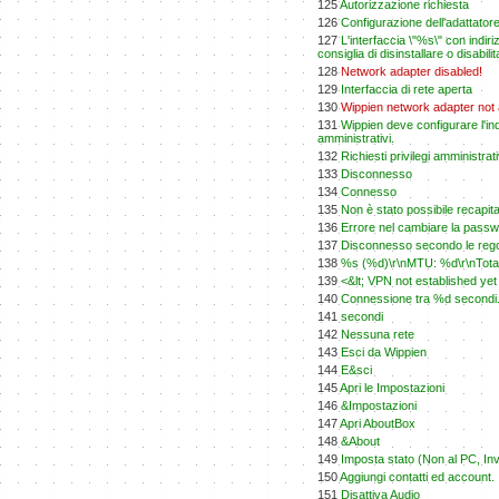
125
Autorizzazione richiesta
126
Configurazione dell'adattatore
127
L'interfaccia \"%s\" con indir
consiglia di disinstallare o disabilit
128
Network adapter disabled!
129
Interfaccia di rete aperta
130
Wippien network adapter not 
131
Wippien deve configurare l'ind
amministrativi.
132
Richiesti privilegi amministrati
133
Disconnesso
134
Connesso
135
Non è stato possibile recapit
136
Errore nel cambiare la pass
137
Disconnesso secondo le regole
138
%s (%d)\r\nMTU: %d\r\nTotale
139
<&lt; VPN not established yet
140
Connessione tra %d secondi
141
secondi
142
Nessuna rete
143
Esci da Wippien
144
E&sci
145
Apri le Impostazioni
146
&Impostazioni
147
Apri AboutBox
148
&About
149
Imposta stato (Non al PC, Invis
150
Aggiungi contatti ed account.
151
Disattiva Audio