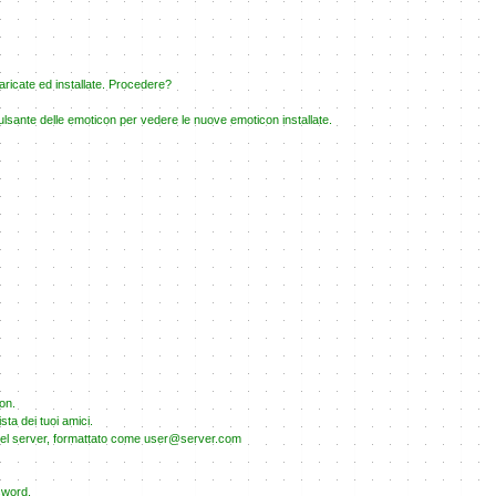
icate ed installate. Procedere?
pulsante delle emoticon per vedere le nuove emoticon installate.
gon.
sta dei tuoi amici.
del server, formattato come user@server.com
sword.