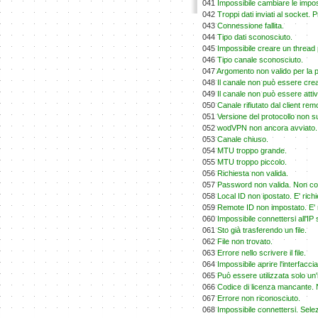
041
Impossibile cambiare le impos
042
Troppi dati inviati al socket. P
043
Connessione fallita.
044
Tipo dati sconosciuto.
045
Impossibile creare un thread p
046
Tipo canale sconosciuto.
047
Argomento non valido per la 
048
Il canale non può essere creat
049
Il canale non può essere attiva
050
Canale rifiutato dal client rem
051
Versione del protocollo non s
052
wodVPN non ancora avviato. 
053
Canale chiuso.
054
MTU troppo grande.
055
MTU troppo piccolo.
056
Richiesta non valida.
057
Password non valida. Non co
058
Local ID non ipostato. E' ric
059
Remote ID non impostato. E' 
060
Impossibile connettersi all'IP 
061
Sto già trasferendo un file.
062
File non trovato.
063
Errore nello scrivere il file.
064
Impossibile aprire l'interfaccia
065
Può essere utilizzata solo un'i
066
Codice di licenza mancante. 
067
Errore non riconosciuto.
068
Impossibile connettersi. Sele