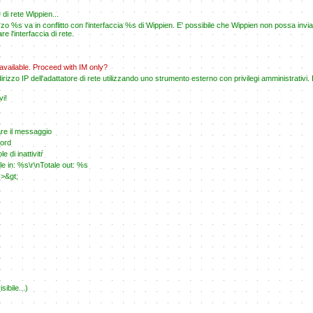
 di rete Wippien...
izzo %s va in conflitto con l'interfaccia %s di Wippien. E' possibile che Wippien non possa invia
are l'interfaccia di rete.
available. Proceed with IM only?
irizzo IP dell'adattatore di rete utilizzando uno strumento esterno con privilegi amministrativi.
vi!
are il messaggio
word
 di inattivitŕ
 in: %s\r\nTotale out: %s
 >&gt;
.
ibile...)