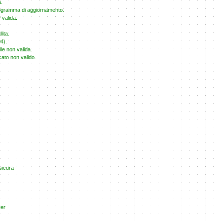
a.
 programma di aggiornamento.
 valida.
ita.
4).
ile non valida.
ato non valido.
sicura
ver