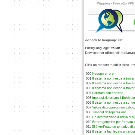
Wippien - Free p2p VPN
<< back to language list
Editing language:
Italian
Download for offline edit:
Italian.tx
Click on red text to edit it inline. 
000
Nessun errore.
001
Il sistema non riesce a trovare 
002
Il sistema non riesce a trovar
003
Il sistema non riesce a trovare
004
Formato non corretto.
005
Impossibile creare il file/direc
006
Il sistema non riesce a scrive
007
Valore di proprietà non valido.
008
Timeout dell'operazione.
009
Un interruzzione a livello di 
010
Errore generico per formato i
011
Si è verificato un tentativo d
012
Il sistema ha rilevato un arg