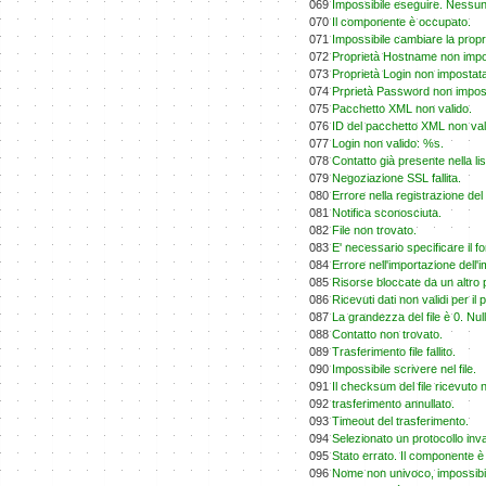
069
Impossibile eseguire. Nessu
070
Il componente è occupato.
071
Impossibile cambiare la propr
072
Proprietà Hostname non impo
073
Proprietà Login non impostat
074
Prprietà Password non impos
075
Pacchetto XML non valido.
076
ID del pacchetto XML non val
077
Login non valido: %s.
078
Contatto già presente nella lis
079
Negoziazione SSL fallita.
080
Errore nella registrazione de
081
Notifica sconosciuta.
082
File non trovato.
083
E' necessario specificare i
084
Errore nell'importazione dell'
085
Risorse bloccate da un altro 
086
Ricevuti dati non validi per il 
087
La grandezza del file è 0. Null
088
Contatto non trovato.
089
Trasferimento file fallito.
090
Impossibile scrivere nel file.
091
Il checksum del file ricevuto 
092
trasferimento annullato.
093
Timeout del trasferimento.
094
Selezionato un protocollo inva
095
Stato errato. Il componente 
096
Nome non univoco, impossibil