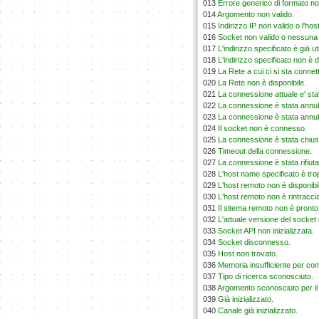
013
Errore generico di formato non
014
Argomento non valido.
015
Indirizzo IP non valido o l'hos
016
Socket non valido o nessuna
017
L'indirizzo specificato è già ut
018
L'indirizzo specificato non è d
019
La Rete a cui ci si sta connet
020
La Rete non è disponibile.
021
La connessione attuale e' stat
022
La connessione è stata annull
023
La connessione è stata annul
024
Il socket non è connesso.
025
La connessione è stata chius
026
Timeout della connessione.
027
La connessione è stata rifiuta
028
L'host name specificato è tro
029
L'host remoto non è disponibi
030
L'host remoto non è rintraccia
031
Il sitema remoto non è pronto
032
L'attuale versione del socket 
033
Socket API non inizializzata.
034
Socket disconnesso.
035
Host non trovato.
036
Memoria insufficiente per com
037
Tipo di ricerca sconosciuto.
038
Argomento sconosciuto per i
039
Già inizializzato.
040
Canale già inizializzato.