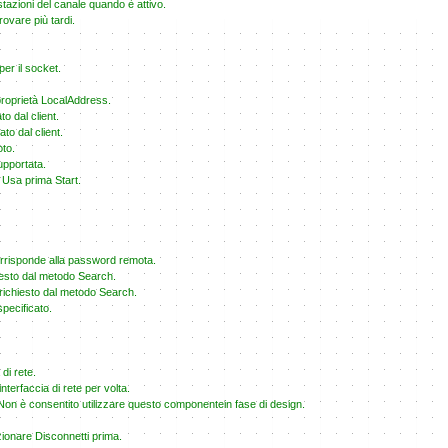
tazioni del canale quando è attivo.
rovare più tardi.
er il socket.
proprietà LocalAddress.
o dal client.
to dal client.
oto.
upportata.
Usa prima Start.
rrisponde alla password remota.
hiesto dal metodo Search.
richiesto dal metodo Search.
specificato.
 di rete.
nterfaccia di rete per volta.
Non è consentito utilizzare questo componentein fase di design.
zionare Disconnetti prima.