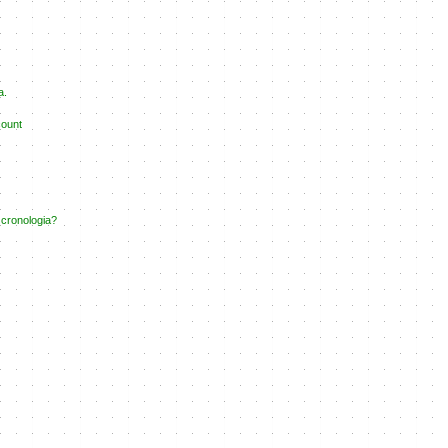
a.
count
 cronologia?