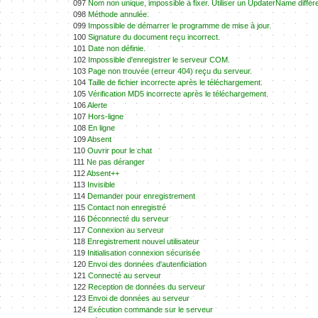
097
Nom non unique, impossible à fixer. Utiliser un UpdaterName différe
098
Méthode annulée.
099
Impossible de démarrer le programme de mise à jour.
100
Signature du document reçu incorrect.
101
Date non définie.
102
Impossible d'enregistrer le serveur COM.
103
Page non trouvée (erreur 404) reçu du serveur.
104
Taille de fichier incorrecte après le téléchargement.
105
Vérification MD5 incorrecte après le téléchargement.
106
Alerte
107
Hors-ligne
108
En ligne
109
Absent
110
Ouvrir pour le chat
111
Ne pas déranger
112
Absent++
113
Invisible
114
Demander pour enregistrement
115
Contact non enregistré
116
Déconnecté du serveur
117
Connexion au serveur
118
Enregistrement nouvel utilisateur
119
Initialisation connexion sécurisée
120
Envoi des données d'autenficiation
121
Connecté au serveur
122
Reception de données du serveur
123
Envoi de données au serveur
124
Exécution commande sur le serveur