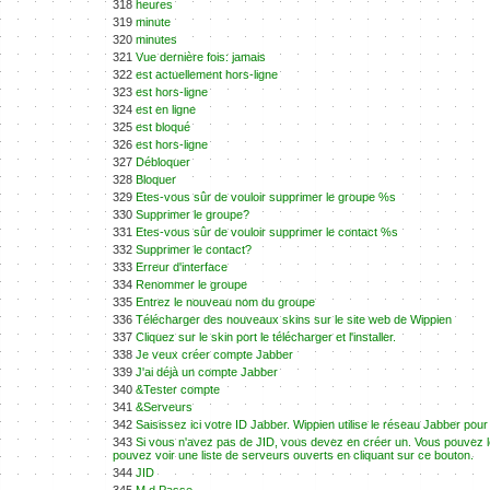
318
heures
319
minute
320
minutes
321
Vue dernière fois: jamais
322
est actuellement hors-ligne
323
est hors-ligne
324
est en ligne
325
est bloqué
326
est hors-ligne
327
Débloquer
328
Bloquer
329
Etes-vous sûr de vouloir supprimer le groupe %s
330
Supprimer le groupe?
331
Etes-vous sûr de vouloir supprimer le contact %s
332
Supprimer le contact?
333
Erreur d'interface
334
Renommer le groupe
335
Entrez le nouveau nom du groupe
336
Télécharger des nouveaux skins sur le site web de Wippien
337
Cliquez sur le skin port le télécharger et l'installer.
338
Je veux créer compte Jabber
339
J'ai déjà un compte Jabber
340
&Tester compte
341
&Serveurs
342
Saisissez ici votre ID Jabber. Wippien utilise le réseau Jabber pour
343
Si vous n'avez pas de JID, vous devez en créer un. Vous pouvez le 
pouvez voir une liste de serveurs ouverts en cliquant sur ce bouton.
344
JID