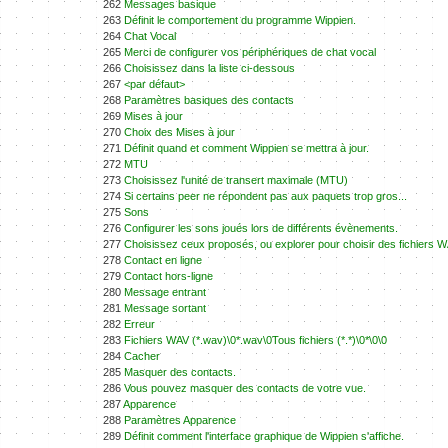
262
Messages basique
263
Définit le comportement du programme Wippien.
264
Chat Vocal
265
Merci de configurer vos périphériques de chat vocal
266
Choisissez dans la liste ci-dessous
267
<par défaut>
268
Paramètres basiques des contacts
269
Mises à jour
270
Choix des Mises à jour
271
Définit quand et comment Wippien se mettra à jour.
272
MTU
273
Choisissez l'unité de transert maximale (MTU)
274
Si certains peer ne répondent pas aux paquets trop gros...
275
Sons
276
Configurer les sons joués lors de différents évènements.
277
Choisissez ceux proposés, ou explorer pour choisir des fichiers W
278
Contact en ligne
279
Contact hors-ligne
280
Message entrant
281
Message sortant
282
Erreur
283
Fichiers WAV (*.wav)\0*.wav\0Tous fichiers (*.*)\0*\0\0
284
Cacher
285
Masquer des contacts.
286
Vous pouvez masquer des contacts de votre vue.
287
Apparence
288
Paramètres Apparence
289
Définit comment l'interface graphique de Wippien s'affiche.