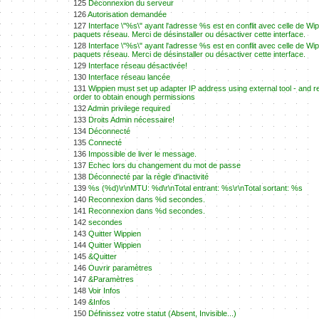
125
Déconnexion du serveur
126
Autorisation demandée
127
Interface \"%s\" ayant l'adresse %s est en conflit avec celle de Wi
paquets réseau. Merci de désinstaller ou désactiver cette interface.
128
Interface \"%s\" ayant l'adresse %s est en conflit avec celle de Wi
paquets réseau. Merci de désinstaller ou désactiver cette interface.
129
Interface réseau désactivée!
130
Interface réseau lancée
131
Wippien must set up adapter IP address using external tool - and re
order to obtain enough permissions
132
Admin privilege required
133
Droits Admin nécessaire!
134
Déconnecté
135
Connecté
136
Impossible de liver le message.
137
Echec lors du changement du mot de passe
138
Déconnecté par la règle d'inactivité
139
%s (%d)\r\nMTU: %d\r\nTotal entrant: %s\r\nTotal sortant: %s
140
Reconnexion dans %d secondes.
141
Reconnexion dans %d secondes.
142
secondes
143
Quitter Wippien
144
Quitter Wippien
145
&Quitter
146
Ouvrir paramètres
147
&Paramètres
148
Voir Infos
149
&Infos
150
Définissez votre statut (Absent, Invisible...)