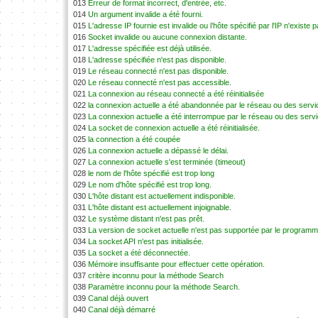
013
Erreur de format incorrect, d'entrée, etc.
014
Un argument invalide a été fourni.
015
L'adresse IP fournie est invalide ou l’hôte spécifié par l'IP n'existe p
016
Socket invalide ou aucune connexion distante.
017
L'adresse spécifiée est déjà utilisée.
018
L'adresse spécifiée n'est pas disponible.
019
Le réseau connecté n'est pas disponible.
020
Le réseau connecté n'est pas accessible.
021
La connexion au réseau connecté a été réinitialisée
022
la connexion actuelle a été abandonnée par le réseau ou des servi
023
La connexion actuelle a été interrompue par le réseau ou des serv
024
La socket de connexion actuelle a été réinitialisée.
025
la connection a été coupée
026
La connexion actuelle a dépassé le délai.
027
La connexion actuelle s'est terminée (timeout)
028
le nom de l'hôte spécifié est trop long
029
Le nom d'hôte spécifié est trop long.
030
L'hôte distant est actuellement indisponible.
031
L'hôte distant est actuellement injoignable.
032
Le système distant n'est pas prêt.
033
La version de socket actuelle n'est pas supportée par le programm
034
La socket API n'est pas initialisée.
035
La socket a été déconnectée.
036
Mémoire insuffisante pour effectuer cette opération.
037
critère inconnu pour la méthode Search
038
Paramètre inconnu pour la méthode Search.
039
Canal déjà ouvert
040
Canal déjà démarré