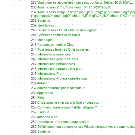
235
Vous pouvez ajouter des nouveaux contacts Jabber, ICQ, MSN...
236
Tous fichiers (*.*)\0*\0Fichiers TXT (*.txt)\0*.txt\0\0
237
Tous fichiers image (*.bmp;*.jpg;*.jpeg;*.png;*.gif)\0*.bmp;*.jpg;*.
(*.jpg,*.jpeg)\0*.jpeg;*.jpg\0Fichiers GIF (*.gif)\0*.gif\0Fichiers PNG (*.p
238
Système
239
Identification
240
Définir fichiers log et infos de debuggage
241
Spécifier chemins ci-dessous
242
Messages
243
Paramètres fenêtre Chat
244
Pour toutes fenêtres Chat ouvertes
245
Informations générales
246
Informations générales pour
247
Informations personnelles
248
Informations personnelles pour
249
Informations Pro
250
Informations Professionnelles pour
251
Autres
252
adresse fournie par le médiateur
253
Apparence
254
Skins
255
Choisissez le skin dans la liste ci-dessous
256
Comment voulez-vous habiller Wippien ?
257
.. aucun ..
258
Absence Auto
259
Paramètres d'absence automatique
260
Définit comment se comportera Wippien lorsque votre système est i
261
Système