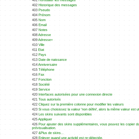
401
Horodater les messages
402
Historique des messages
403
Pseudo
404
Prénom
405
Nom
406
Email
407
Notes
408
Adresse
409
Adresse+
410
Ville
411
Etat
412
Pays
413
Date de naissance
414
Anniversaire
415
Téléphone
416
Fax
417
Fonction
418
Société
419
Service
420
Interfaces autorisées pour une connexion directe
421
Tous autorisés
422
Cliquez sur la première colonne pour modifier les valeurs
423
Si vous choisissez la valeur 'non défini', alors la même valeur est u
424
Les skins suivants sont disponibles
425
Appliquer
426
Pour ajouter des skins supplémentaires, vous pouvez les copier da
prévisualisation.
427
&Plus de skins...
428
Enlever quand une activité est re-détectée.