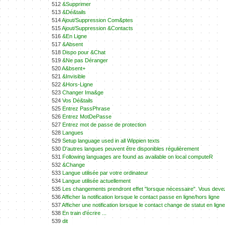
512
&Supprimer
513
&Dé&tails
514
Ajout/Suppression Com&ptes
515
Ajout/Suppression &Contacts
516
&En Ligne
517
&Absent
518
Dispo pour &Chat
519
&Ne pas Déranger
520
A&bsent+
521
&Invisible
522
&Hors-Ligne
523
Changer Ima&ge
524
Vos Dé&tails
525
Entrez PassPhrase
526
Entrez MotDePasse
527
Entrez mot de passe de protection
528
Langues
529
Setup language used in all Wippien texts
530
D'autres langues peuvent être disponibles régulièrement
531
Following languages are found as available on local computeR
532
&Change
533
Langue utilisée par votre ordinateur
534
Langue utilisée actuellement
535
Les changements prendront effet "lorsque nécessaire". Vous deve
536
Afficher la notification lorsque le contact passe en ligne/hors ligne
537
Afficher une notification lorsque le contact change de statut en ligne
538
En train d'écrire ...
539
dit