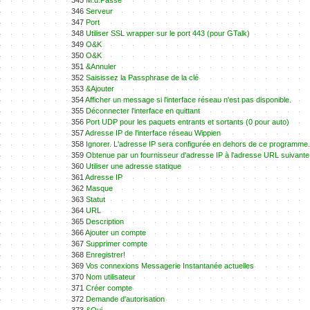
345
M.d.Passe
346
Serveur
347
Port
348
Utiliser SSL wrapper sur le port 443 (pour GTalk)
349
O&K
350
O&K
351
&Annuler
352
Saisissez la Passphrase de la clé
353
&Ajouter
354
Afficher un message si l'interface réseau n'est pas disponible.
355
Déconnecter l'interface en quittant
356
Port UDP pour les paquets entrants et sortants (0 pour auto)
357
Adresse IP de l'interface réseau Wippien
358
Ignorer. L'adresse IP sera configurée en dehors de ce programme.
359
Obtenue par un fournisseur d'adresse IP à l'adresse URL suivante
360
Utiliser une adresse statique
361
Adresse IP
362
Masque
363
Statut
364
URL
365
Description
366
Ajouter un compte
367
Supprimer compte
368
Enregistrer!
369
Vos connexions Messagerie Instantanée actuelles
370
Nom utilisateur
371
Créer compte
372
Demande d'autorisation