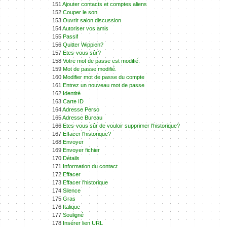
151
Ajouter contacts et comptes aliens
152
Couper le son
153
Ouvrir salon discussion
154
Autoriser vos amis
155
Passif
156
Quitter Wippien?
157
Etes-vous sûr?
158
Votre mot de passe est modifié.
159
Mot de passe modifié.
160
Modifier mot de passe du compte
161
Entrez un nouveau mot de passe
162
Identité
163
Carte ID
164
Adresse Perso
165
Adresse Bureau
166
Etes-vous sûr de vouloir supprimer l'historique?
167
Effacer l'historique?
168
Envoyer
169
Envoyer fichier
170
Détails
171
Information du contact
172
Effacer
173
Effacer l'historique
174
Silence
175
Gras
176
Italique
177
Souligné
178
Insérer lien URL