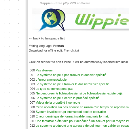
Wippien - Free p2p VPN software
<< back to language list
Editing language:
French
Download for offline edit:
French.txt
Click on red text to edit it inline. It will be automatically inserted into mai
000
Pas d'erreur.
001
Le système ne peut pas trouver le dossier spécifié
002
c:\programmes\wippien
003
Le systeme ne peut trouver le dossier/fichier specifie.
004
Le type ne correspond pas.
005
Ne peut creer le fichier/dossier si ce fichier/dossier existe déjà.
006
Le systeme ne peut ecrire le procédé spécifié.
007
Valeur de la propriété incorrecte
008
Cette opération n'a pas aboutie en raison d'un temps de réponse tr
009
System level interrupt interrupted socket operation
010
Erreur générique de format invalide, mauvais format.
011
Une tentative a été faite pour accéder à un socket par un moyen in
012
Le système a détecté une adresse de pointeur non valide en essaya