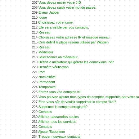
207
Vous devez entrer votre JID
208
Vous devez saisir votre mot de passe.
209
Erreur Jabber
210
Icone
211
Choisissez votre icone.
212
Elle sera visible par vos contacts.
213
Réseau
214
Choisissez votre adresse IP et masque réseau.
215
Cela définit la plage réseau utilisée par Wippien.
216
Réseau
217
Médiateur
218
Sélectionner un médiateur.
219
Définit le médiateur qui gérera les connexions P2P.
220
Dernière vérification
221
Port
222
Nom d'hôte
223
Permanent
224
Temporaire
225
Entrez tous vos comptes ici.
226
Vous pouvez ajouter tous types de comptes supportés par votre s
227
Etes-vous sûr de vouloir supprimer le compte '%s'?
228
Supprimer le compte enregistré?
229
Comptes
230
Afficher passerelles seules
231
Afficher tous les services
232
Contacts
233
Ajouter/Supprimer
234
Trouver nouveaux contacts.