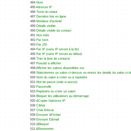
484
Nom
485
Adresse IP
486
Texte du statut
487
Dernière fois en ligne
488
Moniteur d'activité
489
Détails visible
490
Détails visible du contact
491
Non triée
492
Par nom
493
Par JID
494
Par IP (sans IP seront à la fin)
495
Par IP (sans IP seront au début)
496
Trier la liste de contacts
497
Pseudo à afficher
498
Afficher les salons disponibles sur:
499
Sélectionnez un salon ci-dessus ou entrez les details du salon ci-
500
Nom du salon à créer ou à rejoindre
501
Mot de passe (vide si aucun)
502
Passerelle
503
Rejoindre ou créer un salon
504
Bloquer les utilisateurs au démarrage
505
&Copier l'adresse IP
506
C&hat
507
Chat &Vocal
508
Envoyer &Fichier
509
Envoyer E&mail
510
&Bloquer
511
&Renommer