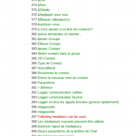
373
&Oui
374
&Non
375
&Détails
376
&Appliquer pour tous
377
&Bloquer utilisateur(s)
378
Autorisez-vous
379
à vous ajouter à sa liste de contacts?
380
autres demandes en attente...
381
Ajouter Groupe
382
Effacer Groupe
383
Ajouter Contact
384
Mettre contact dans le group
385
JID Contact
386
Type de Contact
387
Nom Affiché
388
Renommer le contact
389
Entrez le nouveau nom du contact
390
Paramètres
391
< &Retour
392
Logger communication Jabber
393
Logger communication Socket
394
Logger en brut les appels fonction (grossit rapidement!)
395
mégaoctets
396
mégaoctets
397
Following mediators can be used
398
Les médiateurs suivants peuvent être utilisés
399
Autoriser l'ajout de médiateurs
400
Divers paramètres de la fenêtre de Chat