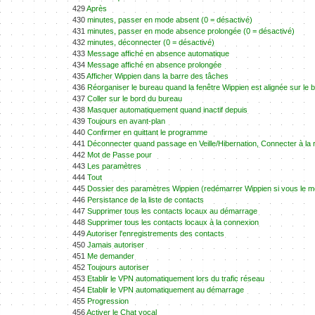
429
Après
430
minutes, passer en mode absent (0 = désactivé)
431
minutes, passer en mode absence prolongée (0 = désactivé)
432
minutes, déconnecter (0 = désactivé)
433
Message affiché en absence automatique
434
Message affiché en absence prolongée
435
Afficher Wippien dans la barre des tâches
436
Réorganiser le bureau quand la fenêtre Wippien est alignée sur le 
437
Coller sur le bord du bureau
438
Masquer automatiquement quand inactif depuis
439
Toujours en avant-plan
440
Confirmer en quittant le programme
441
Déconnecter quand passage en Veille/Hibernation, Connecter à la 
442
Mot de Passe pour
443
Les paramètres
444
Tout
445
Dossier des paramètres Wippien (redémarrer Wippien si vous le mo
446
Persistance de la liste de contacts
447
Supprimer tous les contacts locaux au démarrage
448
Supprimer tous les contacts locaux à la connexion
449
Autoriser l'enregistrements des contacts
450
Jamais autoriser
451
Me demander
452
Toujours autoriser
453
Etablir le VPN automatiquement lors du trafic réseau
454
Etablir le VPN automatiquement au démarrage
455
Progression
456
Activer le Chat vocal