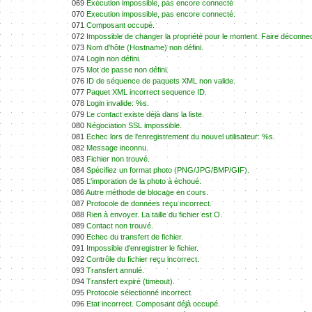
069
Exécution impossible, pas encore connecté
070
Execution impossible, pas encore connecté.
071
Composant occupé.
072
Impossible de changer la propriété pour le moment. Faire déconnec
073
Nom d'hôte (Hostname) non défini.
074
Login non défini.
075
Mot de passe non défini.
076
ID de séquence de paquets XML non valide.
077
Paquet XML incorrect sequence ID.
078
Login invalide: %s.
079
Le contact existe déjà dans la liste.
080
Négociation SSL impossible.
081
Echec lors de l'enregistrement du nouvel utilisateur: %s.
082
Message inconnu.
083
Fichier non trouvé.
084
Spécifiez un format photo (PNG/JPG/BMP/GIF).
085
L'imporation de la photo à échoué.
086
Autre méthode de blocage en cours.
087
Protocole de données reçu incorrect.
088
Rien à envoyer. La taille du fichier est O.
089
Contact non trouvé.
090
Echec du transfert de fichier.
091
Impossible d'enregistrer le fichier.
092
Contrôle du fichier reçu incorrect.
093
Transfert annulé.
094
Transfert expiré (timeout).
095
Protocole sélectionné incorrect.
096
Etat incorrect. Composant déjà occupé.