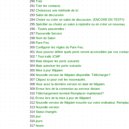
290
Trier
291
Trier les contacts.
292
Choisissez une méthode de tri.
293
Salon de discussion
294
Choisir ou créer un salon de discussion. (ENCORE EN TEST!!)
295
Spécifier ou choisir un salon à rejoindre ou en créer un nouveau.
296
- Toutes passerelles -
297
Passerelle Service
298
Nom du Salon
299
Pare-Feu
300
Configurer les règles du Pare Feu.
301
Vous pouvez définir quels ports seront accessibles par vos contac
302
* Tout trafic ICMP
303
Mais bloquer les ports suivants:
304
Mais autoriser les ports suivants:
305
Mise à jour Wippien
306
Nouvelle version de Wippien disponible. Télécharger?
307
Cliquez ici pour voir les nouveautés.
308
Vous avez la dernière version en date de Wippien.
309
Erreur lors de la connexion au serveur distant.
310
Téléchargement terminé.Remplacer maintenant?
311
Erreur lors de la mise à jour de Wippien!
312
Nouvelle version de Wippien trouvée sur votre ordinateur. Rempla
313
Nouvelle version
314
Statut changés:
315
jour
316
jours
317
heure