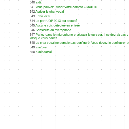
540
a dit
541
Vous pouvez utiliser votre compte GMAIL ici.
542
Activer le chat vocal
543
Echo local
544
Le port UDP 9913 est occupé
545
Aucune voix détectée en entrée
546
Sensibilité du microphone
547
Parlez dans le microphone et ajustez le curseur. Il ne devrait pas 
lorsque vous parlez.
548
Le chat vocal ne semble pas configuré. Vous devez le configurer a
549
a activé
550
a désactivé