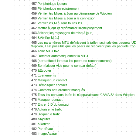
457
Periphérique lecture
458
Périphérique enregistrement
459
Vérifier les Mises à Jour au démarrage de Wippien
460
Vérifier les Mises à Jour à la connexion
461
Vérifier les M.à Jour toutes les
462
Mettre à jour et redémarrer silencieusement
463
Afficher les messages de mise à jour
464
&Vérifier M.à.J
465
Les paramètres MTU définissent la taille maximale des paquets UD
Wippien, il est possible que les peers ne recoivent pas les paquets trop
466
Taille MTU fixe
467
Detecter automatiquement la MTU
468
(sera effectif lorsque les peers se reconnecteront)
469
Son (laisser vide pour le son par défaut)
470
&Ecouter
471
Evènements
472
Masquer un contact
473
Démasquer contact
474
Contacts actuellement masqués
475
Tous les contacts listés ici n'apparaissent *JAMAIS* dans Wippien.
476
Masquer contact
477
Entrer JID du contact
478
Autoriser le trafic
479
Bloquer le trafic
480
&Ajouter
481
&Retirer
482
Par défaut
483
Image Avatar