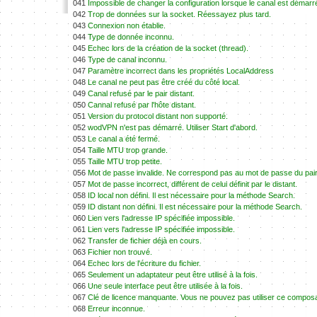
041
Impossible de changer la configuration lorsque le canal est démarr
042
Trop de données sur la socket. Réessayez plus tard.
043
Connexion non établie.
044
Type de donnée inconnu.
045
Echec lors de la création de la socket (thread).
046
Type de canal inconnu.
047
Paramètre incorrect dans les propriétés LocalAddress
048
Le canal ne peut pas être créé du côté local.
049
Canal refusé par le pair distant.
050
Cannal refusé par l'hôte distant.
051
Version du protocol distant non supporté.
052
wodVPN n'est pas démarré. Utiliser Start d'abord.
053
Le canal a été fermé.
054
Taille MTU trop grande.
055
Taille MTU trop petite.
056
Mot de passe invalide. Ne correspond pas au mot de passe du pair
057
Mot de passe incorrect, différent de celui définit par le distant.
058
ID local non défini. Il est nécessaire pour la méthode Search.
059
ID distant non défini. Il est nécessaire pour la méthode Search.
060
Lien vers l'adresse IP spécifiée impossible.
061
Lien vers l'adresse IP spécifiée impossible.
062
Transfer de fichier déjà en cours.
063
Fichier non trouvé.
064
Echec lors de l'écriture du fichier.
065
Seulement un adaptateur peut être utilisé à la fois.
066
Une seule interface peut être utilisée à la fois.
067
Clé de licence manquante. Vous ne pouvez pas utiliser ce compos
068
Erreur inconnue.