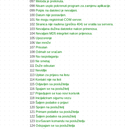
097
Metoda je prekinuta.
098
Nisam uspio pokrenuti program za zamjenu aplikacije.
099
Potpis na datoteci je nevaljani.
100
Datum nije postavljen.
101
Ne mogu registrirati COM server.
102
Stranica nije nađena (greška 404) se vratila sa servera.
103
Nevaljana dužina datoteke nakon prinenosa.
104
Nevaljani MD5 integritet nakon prijenosa.
105
Upozorenje
106
Van mreže
107
Prisutan
108
Odmah se vraćam
109
Na raspolaganju
110
Ne smetaj
111
Duže odsutan
112
Nevidljiv
113
Upitan za prijavu na listu
114
Kontakt nije na listi
115
Odjavljen sa poslužitelja
116
Spajam se na poslužitelj
117
Prijavljujem se kao novi korisnik
118
Inicijaliziram sigurnu vezu
119
Šaljem podatke o prijavi
120
Spojen na poslužitelj
121
Primam podatke sa poslužitelja
122
Šaljem podatke na poslužitelj
123
Izvršavam komandu na poslužitelju
124
Odspajam se sa poslužitelja