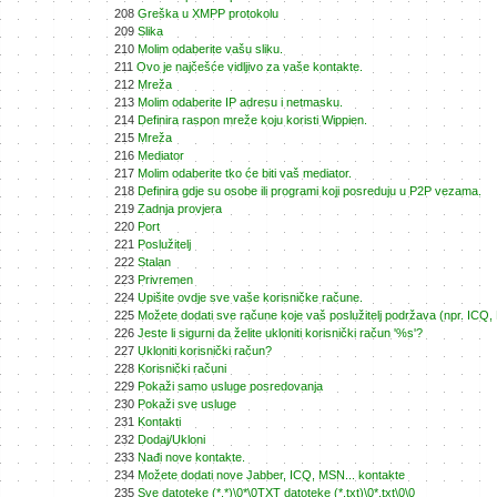
208
Greška u XMPP protokolu
209
Slika
210
Molim odaberite vašu sliku.
211
Ovo je najčešće vidljivo za vaše kontakte.
212
Mreža
213
Molim odaberite IP adresu i netmasku.
214
Definira raspon mreže koju koristi Wippien.
215
Mreža
216
Mediator
217
Molim odaberite tko će biti vaš mediator.
218
Definira gdje su osobe ili programi koji posreduju u P2P vezama.
219
Zadnja provjera
220
Port
221
Poslužitelj
222
Stalan
223
Privremen
224
Upišite ovdje sve vaše korisničke račune.
225
Možete dodati sve račune koje vaš poslužitelj podržava (npr. ICQ, 
226
Jeste li sigurni da želite ukloniti korisnički račun '%s'?
227
Ukloniti korisnički račun?
228
Korisnički računi
229
Pokaži samo usluge posredovanja
230
Pokaži sve usluge
231
Kontakti
232
Dodaj/Ukloni
233
Nađi nove kontakte.
234
Možete dodati nove Jabber, ICQ, MSN... kontakte
235
Sve datoteke (*.*)\0*\0TXT datoteke (*.txt)\0*.txt\0\0