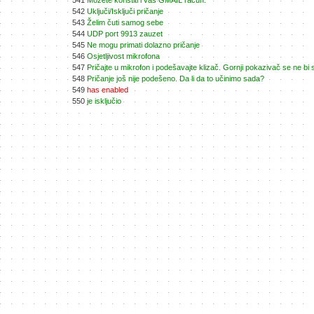
541
Možete koristiti i vaš GMAIL račun.
542
Uključi/Isključi pričanje
543
Želim čuti samog sebe
544
UDP port 9913 zauzet
545
Ne mogu primati dolazno pričanje
546
Osjetljivost mikrofona
547
Pričajte u mikrofon i podešavajte klizač. Gornji pokazivač se ne bi s
548
Pričanje još nije podešeno. Da li da to učinimo sada?
549
has enabled
550
je isključio