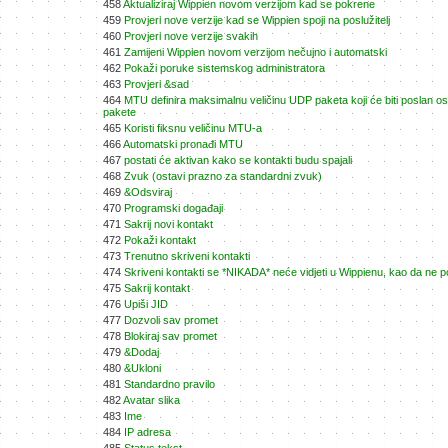
458
Aktualiziraj Wippien novom verzijom kad se pokrene
459
Provjeri nove verzije kad se Wippien spoji na poslužitelj
460
Provjeri nove verzije svakih
461
Zamijeni Wippien novom verzijom nečujno i automatski
462
Pokaži poruke sistemskog administratora
463
Provjeri &sad
464
MTU definira maksimalnu veličinu UDP paketa koji će biti poslan ost
pakete
465
Koristi fiksnu veličinu MTU-a
466
Automatski pronađi MTU
467
postati će aktivan kako se kontakti budu spajali
468
Zvuk (ostavi prazno za standardni zvuk)
469
&Odsviraj
470
Programski događaji
471
Sakrij novi kontakt
472
Pokaži kontakt
473
Trenutno skriveni kontakti
474
Skriveni kontakti se *NIKADA* neće vidjeti u Wippienu, kao da ne po
475
Sakrij kontakt
476
Upiši JID
477
Dozvoli sav promet
478
Blokiraj sav promet
479
&Dodaj
480
&Ukloni
481
Standardno pravilo
482
Avatar slika
483
Ime
484
IP adresa