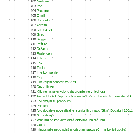
402
Nadimak
403
Ime
404
Prezime
405
Email
406
Komentar
407
Adresa
408
Adresa (2)
409
Grad
410
Regija
411
Pošt.br.
412
Država
413
Rođendan
414
Telefon
415
Fax
416
Titula
417
Ime kompanije
418
Odjel
419
Dozvoljeni adapteri za VPN
420
Dozvoli sve
421
Kliknite na prvu kolonu da promijenite vrijednost
422
Ako odaberete 'nije precizirano' tada će se koristiti ista vrijednost k
423
Ovi dizajni su pronađeni
424
Primjeni
425
Ako dodajete nove dizajne, stavite ih u mapu 'Skin'. Dodajte i 100
426
&Još dizajna...
427
Vrati nazad kad detektiraš aktivnost na računalu
428
Čekaj
429
minuta prije nego odeš u 'odsutan' status (0 = ne koristi opciju)