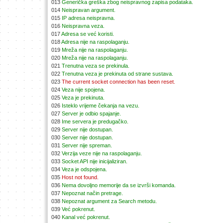
013
Generička greška zbog neispravnog zapisa podataka.
014
Neispravan argument.
015
IP adresa neispravna.
016
Neispravna veza.
017
Adresa se već koristi.
018
Adresa nije na raspolaganju.
019
Mreža nije na raspolaganju.
020
Mreža nije na raspolaganju.
021
Trenutna veza se prekinula.
022
Trenutna veza je prekinuta od strane sustava.
023
The current socket connection has been reset.
024
Veza nije spojena.
025
Veza je prekinuta.
026
Isteklo vrijeme čekanja na vezu.
027
Server je odbio spajanje.
028
Ime servera je predugačko.
029
Server nije dostupan.
030
Server nije dostupan.
031
Server nije spreman.
032
Verzija veze nije na raspolaganju.
033
Socket API nije inicijaliziran.
034
Veza je odspojena.
035
Host not found.
036
Nema dovoljno memorije da se izvrši komanda.
037
Nepoznat način pretrage.
038
Nepoznat argument za Search metodu.
039
Već pokrenut.
040
Kanal već pokrenut.