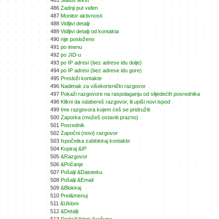
485
Status tekst
486
Zadnji put viđen
487
Monitor aktivnosti
488
Vidljivi detalji
489
Vidljivi detalji od kontakta
490
nije posloženo
491
po imenu
492
po JID-u
493
po IP adresi (bez adrese idu dolje)
494
po IP adresi (bez adrese idu gore)
495
Presloži kontakte
496
Nadimak za višekorisnički razgovor
497
Pokaži razgovore na raspolaganju od slijedećih posrednika
498
Klikni da odabereš razgovor, ili upiši novi ispod
499
Ime razgovora kojem ćeš se pridružiti
500
Zaporka (možeš ostaviti prazno)
501
Posrednik
502
Započni (novi) razgovor
503
Ispočetka zablokiraj kontakte
504
Kopiraj &IP
505
&Razgovor
506
&Pričanje
507
Pošalji &Datoteku
508
Pošalji &Email
509
&Blokiraj
510
Prei&menuj
511
&Ukloni
512
&Detalji