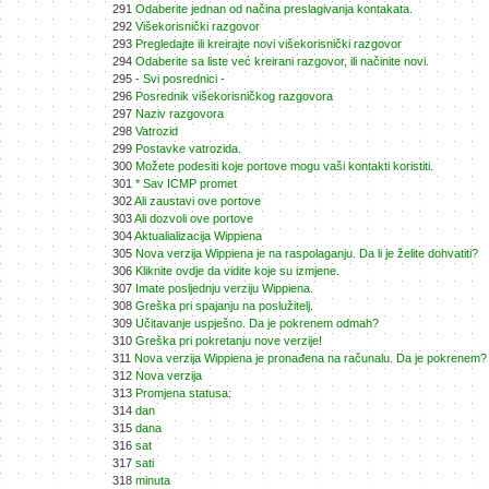
291
Odaberite jednan od načina preslagivanja kontakata.
292
Višekorisnički razgovor
293
Pregledajte ili kreirajte novi višekorisnički razgovor
294
Odaberite sa liste već kreirani razgovor, ili načinite novi.
295
- Svi posrednici -
296
Posrednik višekorisničkog razgovora
297
Naziv razgovora
298
Vatrozid
299
Postavke vatrozida.
300
Možete podesiti koje portove mogu vaši kontakti koristiti.
301
* Sav ICMP promet
302
Ali zaustavi ove portove
303
Ali dozvoli ove portove
304
Aktualializacija Wippiena
305
Nova verzija Wippiena je na raspolaganju. Da li je želite dohvatiti?
306
Kliknite ovdje da vidite koje su izmjene.
307
Imate posljednju verziju Wippiena.
308
Greška pri spajanju na poslužitelj.
309
Učitavanje uspješno. Da je pokrenem odmah?
310
Greška pri pokretanju nove verzije!
311
Nova verzija Wippiena je pronađena na računalu. Da je pokrenem?
312
Nova verzija
313
Promjena statusa:
314
dan
315
dana
316
sat
317
sati
318
minuta