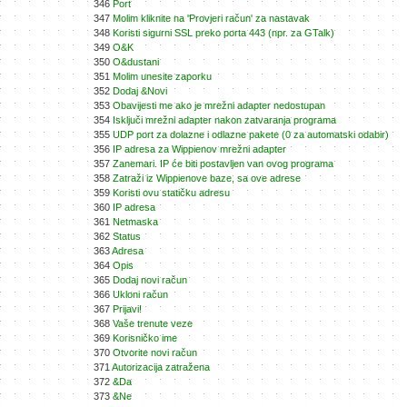
346
Port
347
Molim kliknite na 'Provjeri račun' za nastavak
348
Koristi sigurni SSL preko porta 443 (npr. za GTalk)
349
O&K
350
O&dustani
351
Molim unesite zaporku
352
Dodaj &Novi
353
Obavijesti me ako je mrežni adapter nedostupan
354
Isključi mrežni adapter nakon zatvaranja programa
355
UDP port za dolazne i odlazne pakete (0 za automatski odabir)
356
IP adresa za Wippienov mrežni adapter
357
Zanemari. IP će biti postavljen van ovog programa
358
Zatraži iz Wippienove baze, sa ove adrese
359
Koristi ovu statičku adresu
360
IP adresa
361
Netmaska
362
Status
363
Adresa
364
Opis
365
Dodaj novi račun
366
Ukloni račun
367
Prijavi!
368
Vaše trenute veze
369
Korisničko ime
370
Otvorite novi račun
371
Autorizacija zatražena
372
&Da
373
&Ne