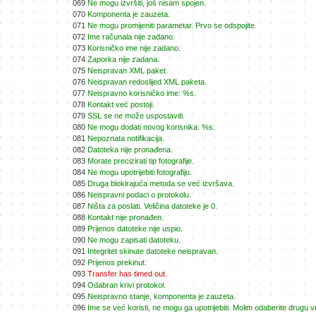
069
Ne mogu izvršiti, još nisam spojen.
070
Komponenta je zauzeta.
071
Ne mogu promijeniti parametar. Prvo se odspojite.
072
Ime računala nije zadano.
073
Korisničko ime nije zadano.
074
Zaporka nije zadana.
075
Neispravan XML paket.
076
Neispravan redoslijed XML paketa.
077
Neispravno korisničko ime: %s.
078
Kontakt već postoji.
079
SSL se ne može uspostaviti.
080
Ne mogu dodati novog korisnika: %s.
081
Nepoznata notifikacija.
082
Datoteka nije pronađena.
083
Morate precizirati tip fotografije.
084
Ne mogu upotrijebiti fotografiju.
085
Druga blokirajuća metoda se već izvršava.
086
Neispravni podaci o protokolu.
087
Ništa za poslati. Veličina datoteke je 0.
088
Kontakt nije pronađen.
089
Prijenos datoteke nije uspio.
090
Ne mogu zapisati datoteku.
091
Integritet skinute datoteke neispravan.
092
Prijenos prekinut.
093
Transfer has timed out.
094
Odabran krivi protokol.
095
Neispravno stanje, komponenta je zauzeta.
096
Ime se već koristi, ne mogu ga upotrijebiti. Molim odaberite drugu