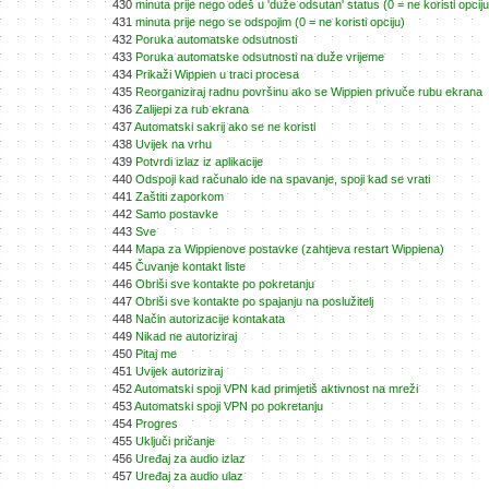
430
minuta prije nego odeš u 'duže odsutan' status (0 = ne koristi opciju
431
minuta prije nego se odspojim (0 = ne koristi opciju)
432
Poruka automatske odsutnosti
433
Poruka automatske odsutnosti na duže vrijeme
434
Prikaži Wippien u traci procesa
435
Reorganiziraj radnu površinu ako se Wippien privuče rubu ekrana
436
Zalijepi za rub ekrana
437
Automatski sakrij ako se ne koristi
438
Uvijek na vrhu
439
Potvrdi izlaz iz aplikacije
440
Odspoji kad računalo ide na spavanje, spoji kad se vrati
441
Zaštiti zaporkom
442
Samo postavke
443
Sve
444
Mapa za Wippienove postavke (zahtjeva restart Wippiena)
445
Čuvanje kontakt liste
446
Obriši sve kontakte po pokretanju
447
Obriši sve kontakte po spajanju na poslužitelj
448
Način autorizacije kontakata
449
Nikad ne autoriziraj
450
Pitaj me
451
Uvijek autoriziraj
452
Automatski spoji VPN kad primjetiš aktivnost na mreži
453
Automatski spoji VPN po pokretanju
454
Progres
455
Uključi pričanje
456
Uređaj za audio izlaz
457
Uređaj za audio ulaz