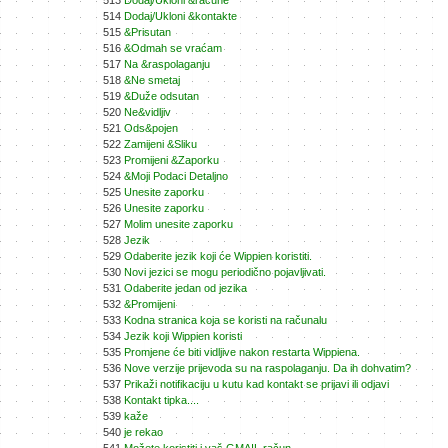
513
Dodaj/Ukloni &račune
514
Dodaj/Ukloni &kontakte
515
&Prisutan
516
&Odmah se vraćam
517
Na &raspolaganju
518
&Ne smetaj
519
&Duže odsutan
520
Ne&vidljiv
521
Ods&pojen
522
Zamijeni &Sliku
523
Promijeni &Zaporku
524
&Moji Podaci Detaljno
525
Unesite zaporku
526
Unesite zaporku
527
Molim unesite zaporku
528
Jezik
529
Odaberite jezik koji će Wippien koristiti.
530
Novi jezici se mogu periodično pojavljivati.
531
Odaberite jedan od jezika
532
&Promijeni
533
Kodna stranica koja se koristi na računalu
534
Jezik koji Wippien koristi
535
Promjene će biti vidljive nakon restarta Wippiena.
536
Nove verzije prijevoda su na raspolaganju. Da ih dohvatim?
537
Prikaži notifikaciju u kutu kad kontakt se prijavi ili odjavi
538
Kontakt tipka....
539
kaže
540
je rekao