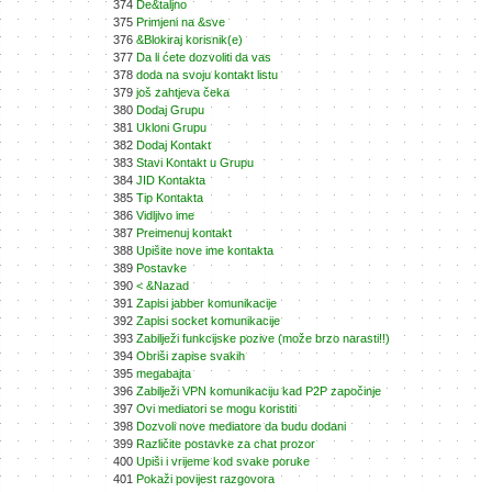
374
De&taljno
375
Primjeni na &sve
376
&Blokiraj korisnik(e)
377
Da li ćete dozvoliti da vas
378
doda na svoju kontakt listu
379
još zahtjeva čeka
380
Dodaj Grupu
381
Ukloni Grupu
382
Dodaj Kontakt
383
Stavi Kontakt u Grupu
384
JID Kontakta
385
Tip Kontakta
386
Vidljivo ime
387
Preimenuj kontakt
388
Upišite nove ime kontakta
389
Postavke
390
< &Nazad
391
Zapisi jabber komunikacije
392
Zapisi socket komunikacije
393
Zabilježi funkcijske pozive (može brzo narasti!!)
394
Obriši zapise svakih
395
megabajta
396
Zabilježi VPN komunikaciju kad P2P započinje
397
Ovi mediatori se mogu koristiti
398
Dozvoli nove mediatore da budu dodani
399
Različite postavke za chat prozor
400
Upiši i vrijeme kod svake poruke
401
Pokaži povijest razgovora