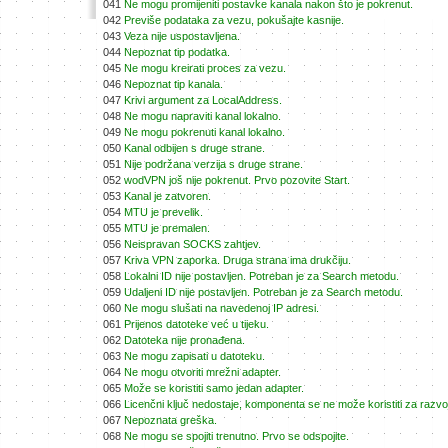
041
Ne mogu promijeniti postavke kanala nakon što je pokrenut.
042
Previše podataka za vezu, pokušajte kasnije.
043
Veza nije uspostavljena.
044
Nepoznat tip podatka.
045
Ne mogu kreirati proces za vezu.
046
Nepoznat tip kanala.
047
Krivi argument za LocalAddress.
048
Ne mogu napraviti kanal lokalno.
049
Ne mogu pokrenuti kanal lokalno.
050
Kanal odbijen s druge strane.
051
Nije podržana verzija s druge strane.
052
wodVPN još nije pokrenut. Prvo pozovite Start.
053
Kanal je zatvoren.
054
MTU je prevelik.
055
MTU je premalen.
056
Neispravan SOCKS zahtjev.
057
Kriva VPN zaporka. Druga strana ima drukčiju.
058
Lokalni ID nije postavljen. Potreban je za Search metodu.
059
Udaljeni ID nije postavljen. Potreban je za Search metodu.
060
Ne mogu slušati na navedenoj IP adresi.
061
Prijenos datoteke već u tijeku.
062
Datoteka nije pronađena.
063
Ne mogu zapisati u datoteku.
064
Ne mogu otvoriti mrežni adapter.
065
Može se koristiti samo jedan adapter.
066
Licenčni ključ nedostaje, komponenta se ne može koristiti za razvo
067
Nepoznata greška.
068
Ne mogu se spojiti trenutno. Prvo se odspojite.