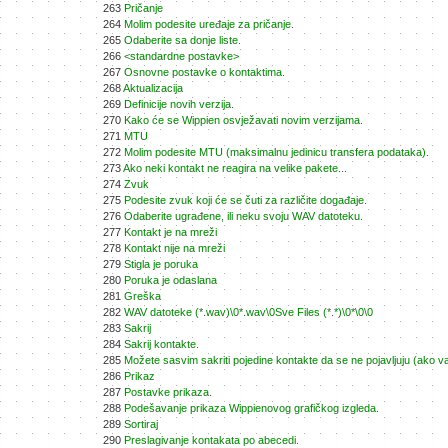
263
Pričanje
264
Molim podesite uređaje za pričanje.
265
Odaberite sa donje liste.
266
<standardne postavke>
267
Osnovne postavke o kontaktima.
268
Aktualizacija
269
Definicije novih verzija.
270
Kako će se Wippien osvježavati novim verzijama.
271
MTU
272
Molim podesite MTU (maksimalnu jedinicu transfera podataka).
273
Ako neki kontakt ne reagira na velike pakete...
274
Zvuk
275
Podesite zvuk koji će se čuti za različite događaje.
276
Odaberite ugrađene, ili neku svoju WAV datoteku.
277
Kontakt je na mreži
278
Kontakt nije na mreži
279
Stigla je poruka
280
Poruka je odaslana
281
Greška
282
WAV datoteke (*.wav)\0*.wav\0Sve Files (*.*)\0*\0\0
283
Sakrij
284
Sakrij kontakte.
285
Možete sasvim sakriti pojedine kontakte da se ne pojavljuju (ako 
286
Prikaz
287
Postavke prikaza.
288
Podešavanje prikaza Wippienovog grafičkog izgleda.
289
Sortiraj
290
Preslagivanje kontakata po abecedi.