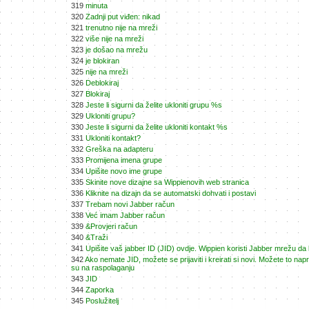
319
minuta
320
Zadnji put viđen: nikad
321
trenutno nije na mreži
322
više nije na mreži
323
je došao na mrežu
324
je blokiran
325
nije na mreži
326
Deblokiraj
327
Blokiraj
328
Jeste li sigurni da želite ukloniti grupu %s
329
Ukloniti grupu?
330
Jeste li sigurni da želite ukloniti kontakt %s
331
Ukloniti kontakt?
332
Greška na adapteru
333
Promijena imena grupe
334
Upišite novo ime grupe
335
Skinite nove dizajne sa Wippienovih web stranica
336
Kliknite na dizajn da se automatski dohvati i postavi
337
Trebam novi Jabber račun
338
Već imam Jabber račun
339
&Provjeri račun
340
&Traži
341
Upišite vaš jabber ID (JID) ovdje. Wippien koristi Jabber mrežu da b
342
Ako nemate JID, možete se prijaviti i kreirati si novi. Možete to nap
su na raspolaganju
343
JID
344
Zaporka
345
Poslužitelj