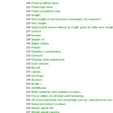
180
Povećaj veličinu slova
181
Podesi boju slova
182
Podesi pozadinsku boju
183
Smajlići
184
Novi smajlići će biti dohvaćeni i postavljeni. Da nastavim?
185
Novi smajlići
186
Sada možete ponovo kliknuti na smajlić gumb da vidite nove smajli
187
Gotovo!
188
Kontakt
189
Spajam se
190
Šaljem zahtjev
191
Primam
192
Datoteka s postavkama
193
Osnovno
194
Odsutan zbog neaktivnosti.
195
Duže odsutan.
196
dozvoli
197
zabrani
198
sve drugo
199
&Gotovo
200
&Dalje >
201
Identifikacija
202
Molim odaberite vaše podatke za prijavu.
203
Ovo je vidljivo na računalu vaših kontakata.
204
JID mora sadržavati i ime poslužitelja, kao npr. netko@server.com
205
Neispravni podaci za prijavu
206
Morate upisati JID.
207
Morate upisati zaporku.