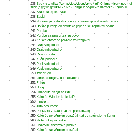
236
Sve vrste slika (*.bmp;*.jpg;*.jpeg;*.png;*.gif)\0*.bmp;*.jpg;*.jpeg;
slike (*.gif)\0*.gif\0PNG slike (*.png)\0*.png\0Sve datoteke (*.*)\0*\0\0
237
Sistemske postavke
238
Zapisi
239
Spremanje podataka i debug informacija u dnevnik zapisa.
240
Upišite putanje do datoteka gdje će se zapisivati podaci.
241
Poruke
242
Poruke za prozor za razgovor.
243
Za sve otvorene prozore za razgovor.
244
Osnovni podaci
245
Osnovni podaci o
246
Osobni podaci
247
Kućni podaci o
248
Poslovni podaci
249
Poslovni podaci o
250
sve drugo
251
adresa dobijena do mediatora
252
Prikaz
253
Dizajn
254
Odaberite dizajn sa liste.
255
Kako će Wippien izgledati?
256
.. ništa ..
257
Auto odsutnost
258
Postavke za automatsko prebacivanje.
259
Kako će se Wippien ponašati kad se računalo ne koristi.
260
Sistemske postavke
261
Osnovne sistemske poruke.
262
Kako će se Wippien ponašati.