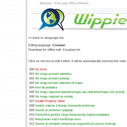
Wippien - Free p2p VPN software
<< back to language list
Editing language:
Croatian
Download for offline edit:
Croatian.txt
Click on red text to edit it inline. It will be automatically inserted into mai
000
No error.
001
Ne mogu pronaći datoteku.
002
Ne mogu pronaći putanju.
003
Ne mogu pronaći datoteku ili mapu.
004
Krivi tip podatka.
005
Ne mogu napraviti datoteku/mapu ako datoteka/mapa već postoji.
006
Ne mogu zapisati na uređaj.
007
Invalid Property Value.
008
Isteklo vrijeme čekanja, komanda prekinuta.
009
Sustav je prekinuo spajanje.
010
Generička greška zbog neispravnog zapisa podataka.
011
Neispravan način korištenja veze.
012
Sustav je primjetio neispravan argument pri pozivu funkcije.