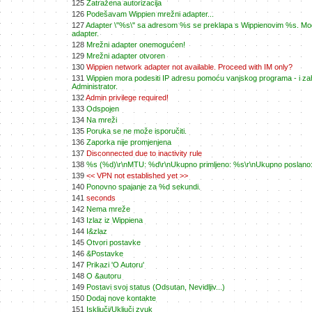
125
Zatražena autorizacija
126
Podešavam Wippien mrežni adapter...
127
Adapter \"%s\" sa adresom %s se preklapa s Wippienovim %s. Moguće 
adapter.
128
Mrežni adapter onemogućen!
129
Mrežni adapter otvoren
130
Wippien network adapter not available. Proceed with IM only?
131
Wippien mora podesiti IP adresu pomoću vanjskog programa - i zaht
Administrator.
132
Admin privilege required!
133
Odspojen
134
Na mreži
135
Poruka se ne može isporučiti.
136
Zaporka nije promjenjena
137
Disconnected due to inactivity rule
138
%s (%d)\r\nMTU: %d\r\nUkupno primljeno: %s\r\nUkupno poslano
139
<< VPN not established yet >>
140
Ponovno spajanje za %d sekundi.
141
seconds
142
Nema mreže
143
Izlaz iz Wippiena
144
I&zlaz
145
Otvori postavke
146
&Postavke
147
Prikazi 'O Autoru'
148
O &autoru
149
Postavi svoj status (Odsutan, Nevidljiv...)
150
Dodaj nove kontakte
151
Isključi/Uključi zvuk