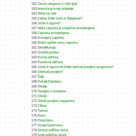
152
Otvori razgovor s više ljudi
153
Autoriziraj svoje prijatelje
154
Ništa ne radi
155
Zaista želite izaći iz Wippiena?
156
Jeste li sigurni?
157
Vaša zaporka je uspješno promjenjena.
158
Zaporka promjenjena
159
Promijeni zaporku
160
Molim upišite novu zaporku:
161
Identifikacija
162
Osobni podaci
163
Kućna adresa
164
Poslovna adresa
165
Jeste li sigurni da želite obrisati povijest razgovora?
166
Obrisati povijest?
167
Šalji
168
Pošalji Datoteku
169
Detalji
170
Detaljno o kontaktu
171
Obriši
172
Obriši povijest razgovora
173
Tišina
174
Tamno
175
Koso
176
Podcrtano
177
Dodaj hypervezu
178
Smanji veličinu slova
179
Vrati velečinu slova